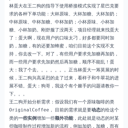
林蛋大在王二狗的指导下使用桥接模式实现了星巴克要
求的各种下单功能：大杯原味、大杯加糖、大杯加奶；
中杯原味、中杯加糖、中杯加奶；小杯原味、小杯加
糖、小杯加奶。刚舒服了没两天，项目经理就来找蛋大
了：蛋大啊，现在用户的口味太刁，好多都要同时加
奶，加糖，有的还要加蜂蜜，咱们目前这个实现不支
持，你去改一下。对了，有些用户要求先加糖再加奶，
而一些用户要求先加奶然后再加糖，顺序不能乱！蛋
大：我了个去。。。。。。。正当林蛋大一筹莫展的时
候，王二狗兴高采烈的走了过来，看样子和牛翠花的进
展不错。蛋大：狗哥，我这个有个棘手的问题请教你一
下。。。
王二狗开始分析需求：假设我们有一个原味咖啡的类
， 目前的需求就是要
动态
的给这个
OriginalCoffee
类的
一些实例
增加一些
额外功能
，此处就是动态的对某
些咖啡制作过程增加新的流程，例如加奶，加糖，而有