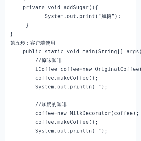
    private void addSugar(){

           System.out.print("加糖");

     } 

}
第五步：客户端使用
    public static void main(String[] args)
        //原味咖啡

        ICoffee coffee=new OriginalCoffee(
        coffee.makeCoffee();

        System.out.println("");

        //加奶的咖啡

        coffee=new MilkDecorator(coffee);

        coffee.makeCoffee();

        System.out.println("");
