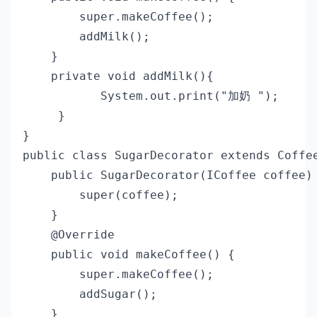
        super.makeCoffee();

        addMilk();

    }

    private void addMilk(){

           System.out.print("加奶 ");

     }    

}

public class SugarDecorator extends Coffee
    public SugarDecorator(ICoffee coffee) 
        super(coffee);

    }

    @Override

    public void makeCoffee() {

        super.makeCoffee();

        addSugar();

    }
