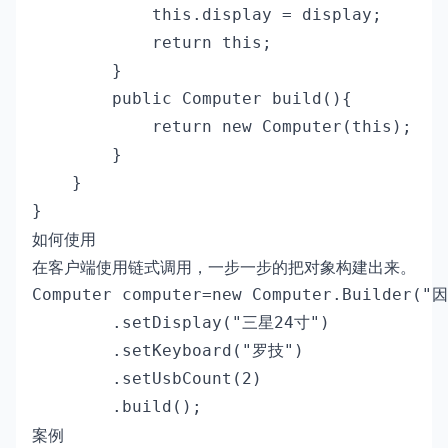
            this.display = display;

            return this;

        }        

        public Computer build(){

            return new Computer(this);

        }

    }

}
如何使用
在客户端使用链式调用，一步一步的把对象构建出来。
Computer computer=new Computer.Builder("
        .setDisplay("三星24寸")

        .setKeyboard("罗技")

        .setUsbCount(2)

        .build();
案例