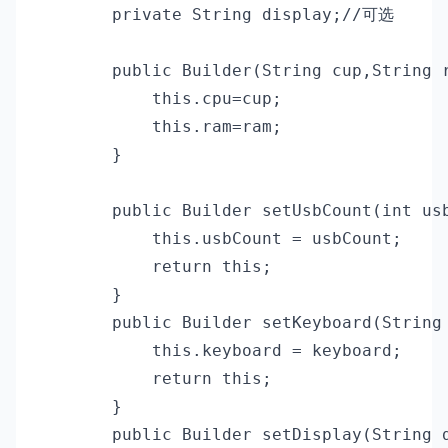
        private String display;//可选

        public Builder(String cup,String r
            this.cpu=cup;

            this.ram=ram;

        }

        public Builder setUsbCount(int usb
            this.usbCount = usbCount;

            return this;

        }

        public Builder setKeyboard(String 
            this.keyboard = keyboard;

            return this;

        }

        public Builder setDisplay(String d