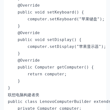
    @Override

    public void setKeyboard() {

        computer.setKeyboard("苹果键盘");

    }

    @Override

    public void setDisplay() {

        computer.setDisplay("苹果显示器");

    }

    @Override

    public Computer getComputer() {

        return computer;

    }

}
联想电脑构建者类
public class LenovoComputerBuilder extends
    private Computer computer;
