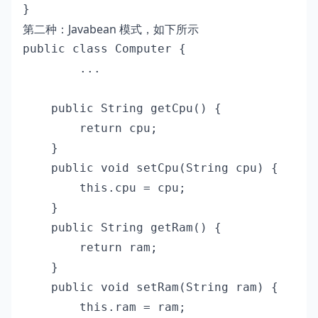
}
第二种：Javabean 模式，如下所示
public class Computer {

        ...

    public String getCpu() {

        return cpu;

    }

    public void setCpu(String cpu) {

        this.cpu = cpu;

    }

    public String getRam() {

        return ram;

    }

    public void setRam(String ram) {

        this.ram = ram;
