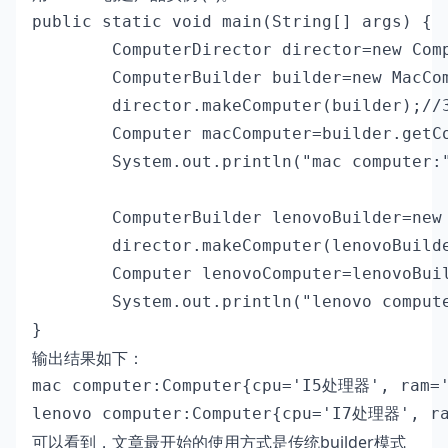
public static void main(String[] args) {

        ComputerDirector director=new Comp
        ComputerBuilder builder=new MacC
        director.makeComputer(builder);//3
        Computer macComputer=builder.getCo
        System.out.println("mac computer:"
        ComputerBuilder lenovoBuilder=ne
        director.makeComputer(lenovoBuilde
        Computer lenovoComputer=lenovoBuil
        System.out.println("lenovo compute
}
输出结果如下：
mac computer:Computer{cpu='I5处理器', ram
lenovo computer:Computer{cpu='I7处理器', 
可以看到，文章最开始的使用方式是传统builder模式