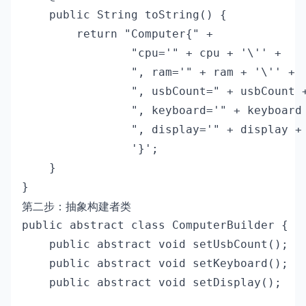
    public String toString() {

        return "Computer{" +

                "cpu='" + cpu + '\'' +

                ", ram='" + ram + '\'' +

                ", usbCount=" + usbCount +
                ", keyboard='" + keyboard 
                ", display='" + display + 
                '}';

    }

}
第二步：抽象构建者类
public abstract class ComputerBuilder {

    public abstract void setUsbCount();

    public abstract void setKeyboard();

    public abstract void setDisplay();
