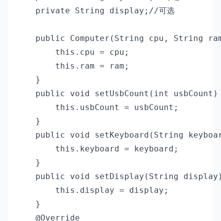
    private String display;//可选

    public Computer(String cpu, String ram
        this.cpu = cpu;

        this.ram = ram;

    }

    public void setUsbCount(int usbCount) 
        this.usbCount = usbCount;

    }

    public void setKeyboard(String keyboar
        this.keyboard = keyboard;

    }

    public void setDisplay(String display)
        this.display = display;

    }

    @Override
