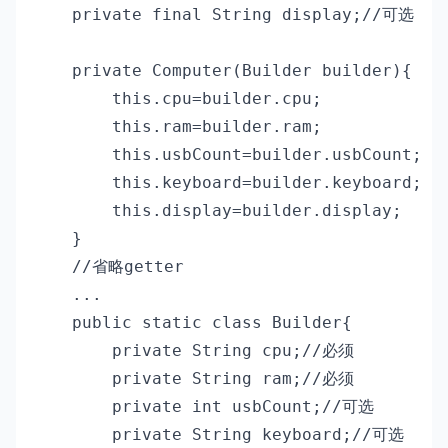
    private final String display;//可选

    private Computer(Builder builder){

        this.cpu=builder.cpu;

        this.ram=builder.ram;

        this.usbCount=builder.usbCount;

        this.keyboard=builder.keyboard;

        this.display=builder.display;

    }

    //省略getter

    ...

    public static class Builder{

        private String cpu;//必须

        private String ram;//必须

        private int usbCount;//可选

        private String keyboard;//可选
