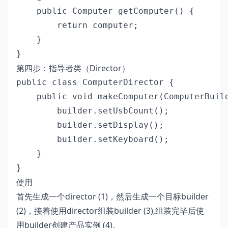
    public Computer getComputer() {

        return computer;

    }

}
第四步：指导者类（Director）
public class ComputerDirector {

    public void makeComputer(ComputerBuild
        builder.setUsbCount();

        builder.setDisplay();

        builder.setKeyboard();

    }

}
使用
首先生成一个director (1)，然后生成一个目标builder
(2)，接着使用director组装builder (3),组装完毕后使
用builder创建产品实例 (4)。