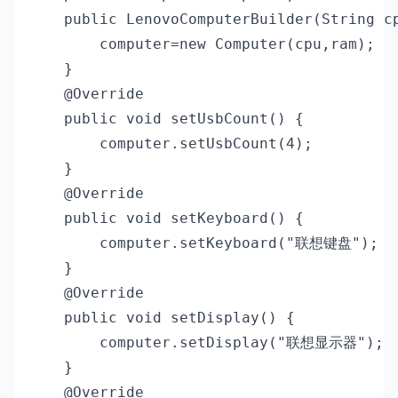
    public LenovoComputerBuilder(String cp
        computer=new Computer(cpu,ram);

    }

    @Override

    public void setUsbCount() {

        computer.setUsbCount(4);

    }

    @Override

    public void setKeyboard() {

        computer.setKeyboard("联想键盘");

    }

    @Override

    public void setDisplay() {

        computer.setDisplay("联想显示器");

    }

    @Override
