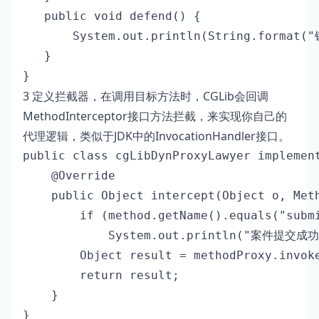
   public void defend() {

       System.out.println(String.forma
   }

}
3 定义拦截器，在调用目标方法时，CGLib会回调
MethodInterceptor接口方法拦截，来实现你自己的
代理逻辑，类似于JDK中的InvocationHandler接口。
public class cgLibDynProxyLawyer implement
    @Override

    public Object intercept(Object o, Met
        if (method.getName().equals("submi
            System.out.println("案件提交成功
        Object result = methodProxy.invoke
        return result;

    }

}