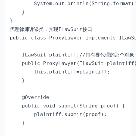
        System.out.println(String.form
    }

}
代理律师诉讼类，实现
接口
ILawSuit
public class ProxyLawyer implements ILawSu
    ILawSuit plaintiff;//持有要代理的那个对象

    public ProxyLawyer(ILawSuit plaintiff)
        this.plaintiff=plaintiff;

    }

    @Override

    public void submit(String proof) {

        plaintiff.submit(proof);

    }
