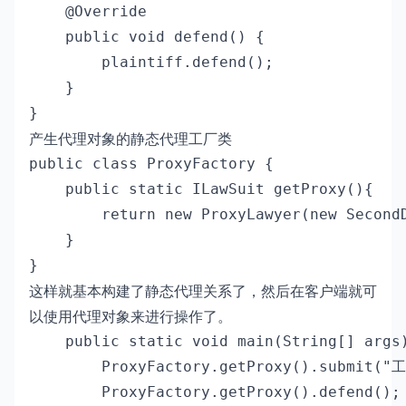
    @Override

    public void defend() {

        plaintiff.defend();

    }

}
产生代理对象的静态代理工厂类
public class ProxyFactory {

    public static ILawSuit getProxy(){

        return new ProxyLawyer(new SecondD
    }

}
这样就基本构建了静态代理关系了，然后在客户端就可
以使用代理对象来进行操作了。
    public static void main(String[] args)
        ProxyFactory.getProxy().submit(
        ProxyFactory.getProxy().defend();
