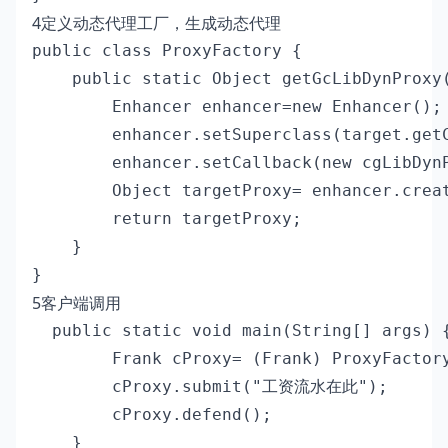
4定义动态代理工厂，生成动态代理
public class ProxyFactory {

    public static Object getGcLibDynProxy(
        Enhancer enhancer=new Enhancer();

        enhancer.setSuperclass(target.getC
        enhancer.setCallback(new cgLibDynP
        Object targetProxy= enhancer.creat
        return targetProxy;

    }

}
5客户端调用
  public static void main(String[] args) {
        Frank cProxy= (Frank) ProxyFactory
        cProxy.submit("工资流水在此");

        cProxy.defend();

    }