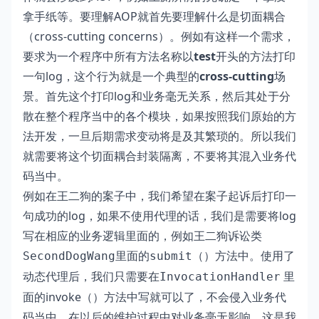
拿手纸等。要理解AOP就首先要理解什么是切面耦合
（cross-cutting concerns）。例如有这样一个需求，
要求为一个程序中所有方法名称以
test
开头的方法打印
一句log，这个行为就是一个典型的
cross-cutting
场
景。首先这个打印log和业务毫无关系，然后其处于分
散在整个程序当中的各个模块，如果按照我们原始的方
法开发，一旦后期需求变动将是及其繁琐的。所以我们
就需要将这个切面耦合封装隔离，不要将其混入业务代
码当中。
例如在王二狗的案子中，我们希望在案子起诉后打印一
句成功的log，如果不使用代理的话，我们是需要将log
写在相应的业务逻辑里面的，例如王二狗诉讼类
里面的
方法中。使用了
SecondDogWang
submit（）
动态代理后，我们只需要在
里
InvocationHandler
面的invoke（）方法中写就可以了，不会侵入业务代
码当中，在以后的维护过程中对业务毫无影响，这是我