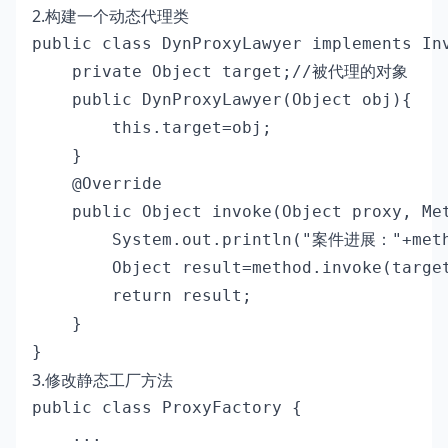
2.构建一个动态代理类
public class DynProxyLawyer implements Inv
    private Object target;//被代理的对象

    public DynProxyLawyer(Object obj){

        this.target=obj;

    }

    @Override

    public Object invoke(Object proxy, Met
        System.out.println("案件进展："+metho
        Object result=method.invoke(target
        return result;

    }

}
3.修改静态工厂方法
public class ProxyFactory {

    ...
