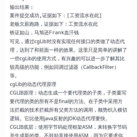
输出结果：
案件提交成功,证据如下：[工资流水在此]

老板欠薪跑路，证据如下：工资流水在此

铁证如山，马旭还Frank血汗钱
可见，通过cgLib对没有实现任何接口的类做了动态代
理，达到了和前面一样的效果。这里只是简单的讲解了
一些cgLib的使用方式，有兴趣的可以进一步了解其比
较高级的功能，例如回调过滤器（CallbackFilter）
等。
cgLib的动态代理原理
CGLIB原理：动态生成一个要代理类的子类，子类重写
要代理的类的所有不是final的方法。在子类中采用方
法拦截的技术拦截所有父类方法的调用，顺势织入横切
逻辑。它比使用java反射的JDK动态代理要快。
CGLIB底层：使用字节码处理框架ASM，来转换字节码
并生成新的类。不鼓励直接使用ASM，因为它要求你