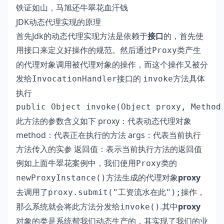
铁证如山，马旭还牛翠花血汗钱
JDK动态代理实现的原理
首先Jdk的动态代理实现方法是依赖于
接口
的，首先使
用接口来定义好操作的规范。然后通过
类产生
Proxy
的代理对象调用被代理对象的操作，而这个操作又被分
发给
接口的
方法具体
InvocationHandler
invoke
执行
public Object invoke(Object proxy, Method
此方法的参数含义如下 proxy：代表动态代理对象
method：代表正在执行的方法 args：代表当前执行
方法传入的实参 返回值：表示当前执行方法的返回值
例如上面牛翠花案例中，我们使用
类的
Proxy
方法生成的代理对象
proxy
newProxyInstance()
去调用了
操作，
proxy.submit("工资流水在此");
那么系统就会将此方法分发给
.其中
proxy
invoke()
对象的类是系统帮我们动态生产的，其实现了我们的业