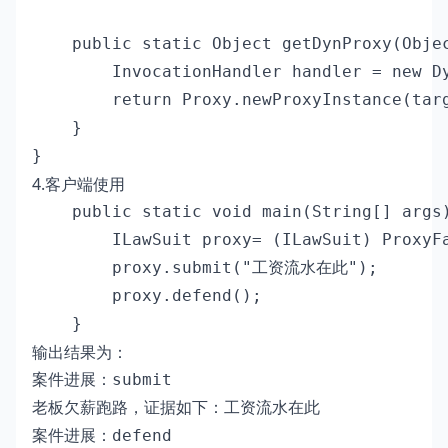
    public static Object getDynProxy(Objec
        InvocationHandler handler = new Dy
        return Proxy.newProxyInstance(tar
    }

}
4.客户端使用
    public static void main(String[] args)
        ILawSuit proxy= (ILawSuit) ProxyFa
        proxy.submit("工资流水在此");

        proxy.defend();

    }
输出结果为：
案件进展：submit

老板欠薪跑路，证据如下：工资流水在此

案件进展：defend
