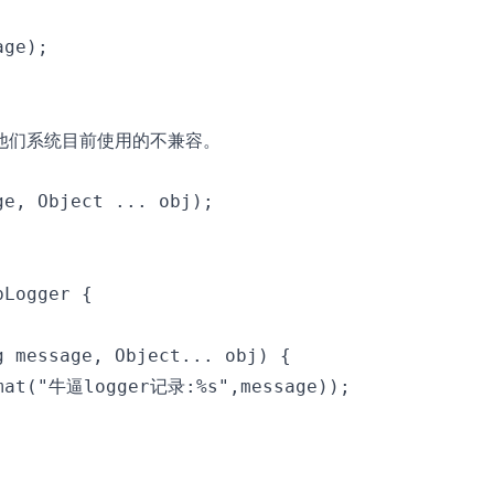
ge);

他们系统目前使用的不兼容。
e, Object ... obj);

Logger {

 message, Object... obj) {

rmat("牛逼logger记录:%s",message));
