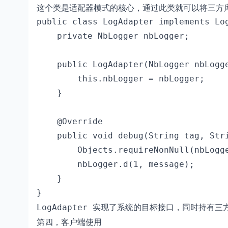
这个类是适配器模式的核心，通过此类就可以将三方
public class LogAdapter implements Log
    private NbLogger nbLogger;

    public LogAdapter(NbLogger nbLogge
        this.nbLogger = nbLogger;

    }

    @Override

    public void debug(String tag, Stri
        Objects.requireNonNull(nbLogge
        nbLogger.d(1, message);

    }

}
实现了系统的目标接口，同时持有三
LogAdapter
第四，客户端使用