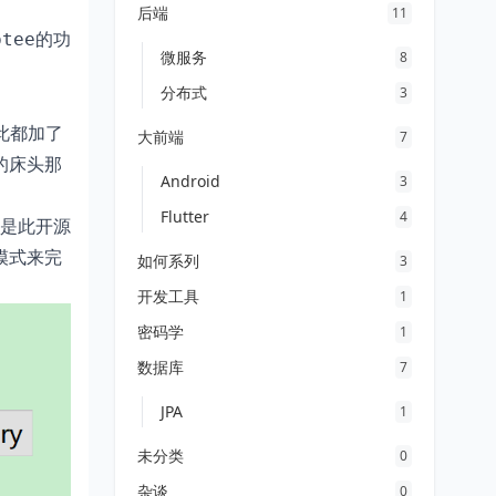
后端
11
的功
ptee
微服务
8
分布式
3
此都加了
大前端
7
的床头那
Android
3
Flutter
4
但是此开源
模式来完
如何系列
3
开发工具
1
密码学
1
数据库
7
JPA
1
未分类
0
杂谈
0