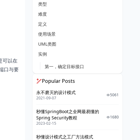
类型
难度
定义
使用场景
UML类图
实例
是可以在
第一，确定目标接口
端口与要
第二，三方库接口及实现
Popular Posts
第三，构建适配器类
永不磨灭的设计模式
5061
第四，客户端使用
2021-09-07
技术要点总结
秒懂SpringBoot之全网最易懂的
1680
Spring Security教程
优缺点
2023-02-15
优点
秒懂设计模式之工厂方法模式