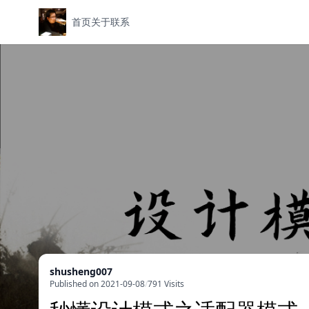
首页
关于
联系
shusheng007
Published on 2021-09-08
/
791 Visits