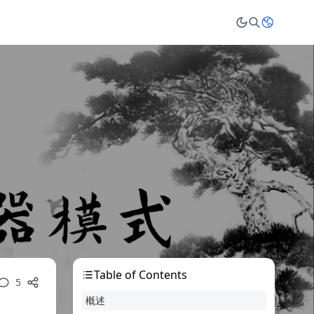
Table of Contents
5
概述