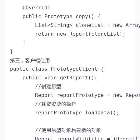
    @Override

    public Prototype copy() {

        List<String> cloneList = new Array
        return new Report(cloneList);

    }

}
第三，客户端使用
public class PrototypeClient {

    public void getReport(){

        //创建原型

        Report reportPrototype = new Repor
        //耗费资源的操作

        reportPrototype.loadData();

        //使用原型对象构建新的对象

        Report reportWithTitle = (Report) 